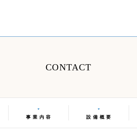
CONTACT
事 業 内 容
設 備 概 要